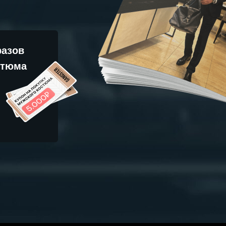
разов
остюма