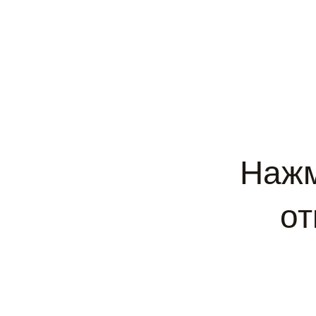
Нажм
от