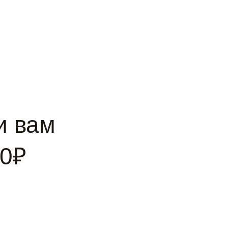
и вам
00₽