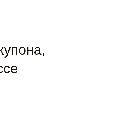
купона,
ссе