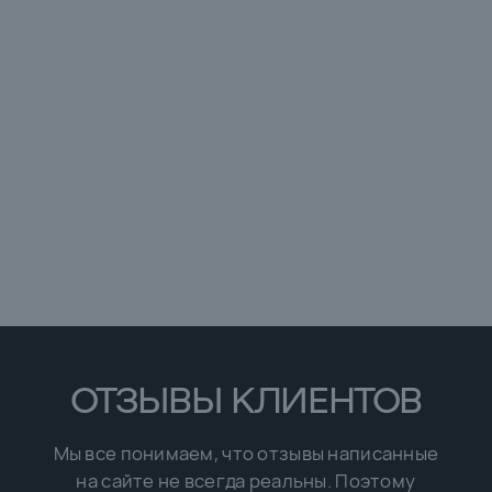
Евгения
Проф. стилист
Остались вопросы?
Звоните или оставьте заявку
Нажмите сочетание
8 (996) 220-66-20
CTRL + D
клавиш в браузере
Задать вопрос
НЕ СПЕШИТЕ УХОДИТЬ