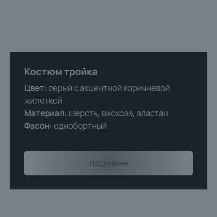
Костюм тройка
КОСТЮМЫ ПРЕМИУМ-
Цвет:
серый с акцентной коричневой
КАЧЕСТВА
жилеткой
ПО ДОСТУПНОЙ ЦЕНЕ
Материал:
шерсть, вискоза, эластан
Фасон:
однобортный
Подробнее
КОСТЮМЫ