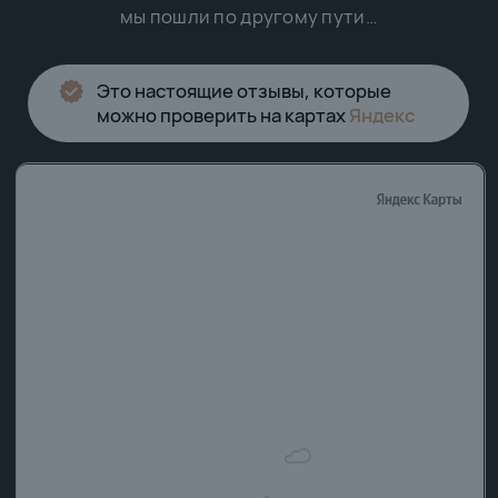
Чтобы не потерять наш сайт, добавьте его
в избранное (закладки) или сохраните
Нажмите на кнопку в телефоне
Производство и продажа мужских костюмов
8 (996) 220-66-20
Заказать звонок
ул. Гончарова д. 32
Время работы: 11.00-20.00