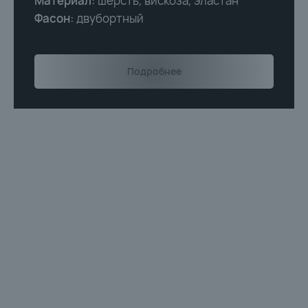
Материал:
шерсть, вискоза, эластан
Фасон:
двубортный
Займет всего 1 минуту
Подробнее
Евгения
Проф. стилист
УЮТНЫЙ БУТИК