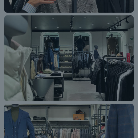
СТОИМОСТЬ
СТОИМОСТЬ
ОБУВЬ
ЖИЛЕТКИ
УЗНАТЬ
УЗНАТЬ
СТОИМОСТЬ
СТОИМОСТЬ
БОМБЕРЫ
АКСЕССУАРЫ
УЗНАТЬ
УЗНАТЬ
СТОИМОСТЬ
СТОИМОСТЬ
СОЗДАДИМ МУЖСКОЙ
ОБРАЗ НА СВАДЬБУ