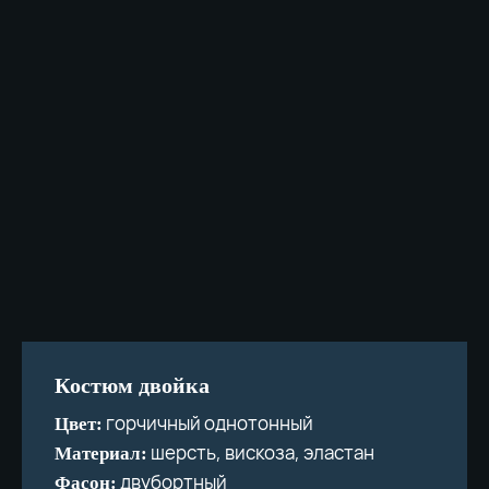
8 (996) 220-66-20
Заказать звонок
ул. Гончарова д. 32
Время работы: 11.00-20.00
Политика конфиденциальности
Создание сайта
Костюм двойка
горчичный однотонный
Цвет:
шерсть, вискоза, эластан
Материал:
двубортный
Фасон: