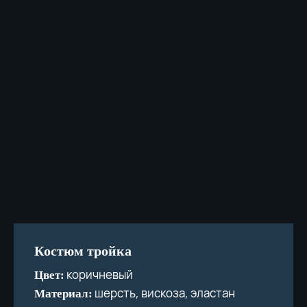
Костюм тройка
коричневый
Цвет:
шерсть, вискоза, эластан
Материал: